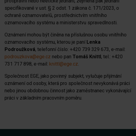
protiprávní nebo neetické jednání, zejména pak jednání
specifikované v ust. § 2 odst. 1 zákona č. 171/2023, o
ochraně oznamovatelů, prostřednictvím vnitřního
oznamovacího systému a ministerstvu spravedlnosti.
Oznámení mohou být činěna na příslušnou osobu vnitřního
oznamovacího systému, kterou je paní
Lenka
Podroužková
, telefonní číslo: +420 739 329 673, e-mail:
podrouzkova@ege.cz
nebo pan
Tomáš Knittl
, tel.: +420
731 717 898, e-mail:
knittl@ege.cz
.
Společnost EGE, jako povinný subjekt, vylučuje přijímání
oznámení od osoby, která pro společnost nevykonává práci
nebo jinou obdobnou činnost jako zaměstnanec vykonávající
práci v základním pracovním poměru.