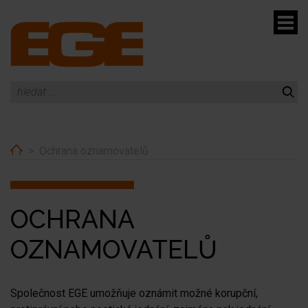
menu
Home
Ochrana oznamovatelů
menu
menu
menu
OCHRANA
OZNAMOVATELŮ
Společnost EGE umožňuje oznámit možné korupční,