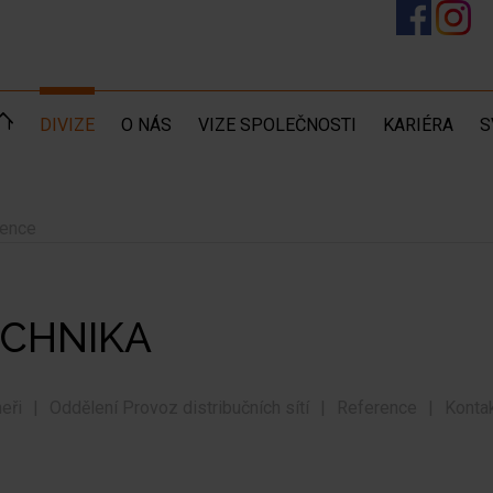
DIVIZE
O NÁS
VIZE SPOLEČNOSTI
KARIÉRA
S
rence
ECHNIKA
eři
Oddělení Provoz distribučních sítí
Reference
Konta