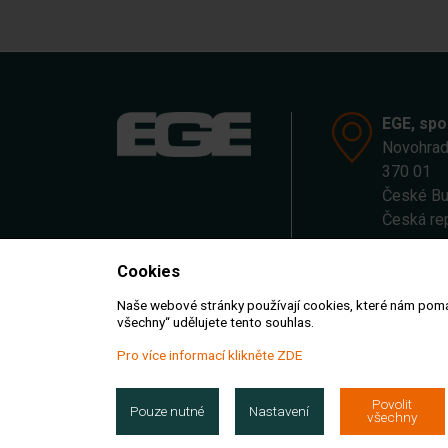
EGE, spol
Novohrad
370 01
České Bu
Česká re
Cookies
Naše webové stránky používají cookies, které nám pomáhaj
všechny“ udělujete tento souhlas.
Pro více informací klikněte ZDE
Obchodní podmínky
GDPR a cookies
Povolit
Pouze nutné
Nastavení
všechny