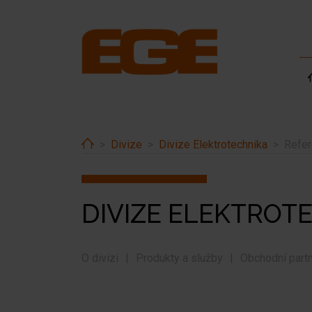
Home
Divize
Divize Elektrotechnika
Refe
DIVIZE ELEKTROT
O divizi
Produkty a služby
Obchodní partn