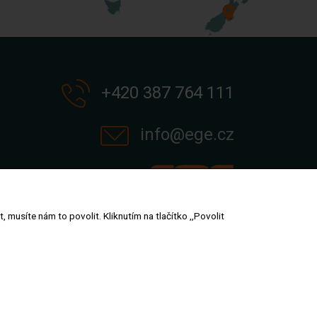
+420 387 764 111
info@ege.cz
musíte nám to povolit. Kliknutím na tlačítko ,,Povolit
Projekty podporované z EU fondů