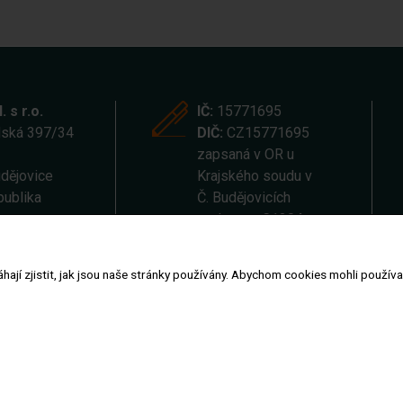
. s r.o.
IČ:
15771695
ská 397/34
DIČ:
CZ15771695
zapsaná v OR u
dějovice
Krajského soudu v
publika
Č. Budějovicích
pod sp. z. C1304
í zjistit, jak jsou naše stránky používány. Abychom cookies mohli používat, 
Ochrana oznamovatelů
Uhlíková stopa