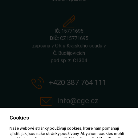
IČ:
15771695
DIČ:
CZ15771695
zapsaná v OR u Krajského soudu v
Č. Budějovicích
pod sp. z. C1304
+420 387 764 111
info@ege.cz
Cookies
Naše webové stránky používají cookies, které nám pomáhají
zjistit, jak jsou naše stránky používány. Abychom cookies mohli