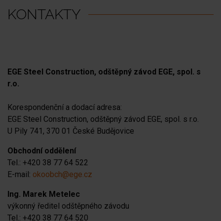
menu
KONTAKTY
menu
menu
EGE Steel Construction, odštěpný závod EGE, spol. s
r.o.
Korespondenční a dodací adresa:
EGE Steel Construction, odštěpný závod EGE, spol. s r.o.
U Pily 741, 370 01 České Budějovice
Obchodní oddělení
Tel.: +420 38 77 64 522
E-mail:
okoobch@ege.cz
Ing. Marek Metelec
výkonný ředitel odštěpného závodu
Tel.: +420 38 77 64 520