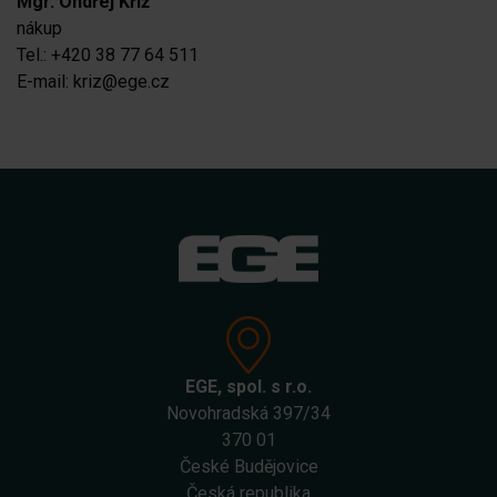
Mgr. Ondřej Kříž
nákup
Tel.: +420 38 77 64 511
E-mail: kriz@ege.cz
EGE, spol. s r.o.
Novohradská 397/34
370 01
České Budějovice
Česká republika