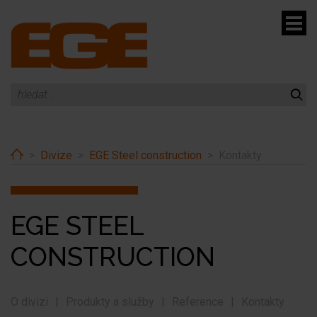
menu
enu
enu
Home
Divize
EGE Steel construction
Kontakty
enu
EGE STEEL
CONSTRUCTION
O divizi
Produkty a služby
Reference
Kontakty