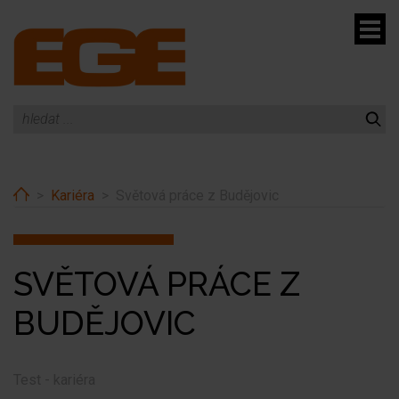
menu
Home
Kariéra
Světová práce z Budějovic
menu
SVĚTOVÁ PRÁCE Z
BUDĚJOVIC
Test - kariéra