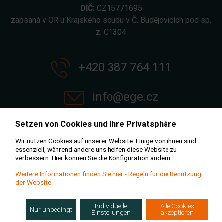
DIČ:
CZ15771695
zapsaná v OR u Krajského soudu v Č. Budějovicích pod sp.
z. C1304
+420 387 764 111
info@ege.cz
Setzen von Cookies und Ihre Privatsphäre
Wir nutzen Cookies auf unserer Website. Einige von ihnen sind
essenziell, während andere uns helfen diese Website zu
verbessern. Hier können Sie die Konfiguration ändern.
Weitere Informationen finden Sie hier - Regeln für die Benutzung
Geschäftsbedingungen
der Website
GDPR und cookies
Projekty
Whistleblowing
Individuelle
Alle Cookies
podporované z EU
Nur unbedingt
Kohlenstoff Fussabdruck
Einstellungen
akzeptieren
fondů