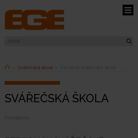
menu
Home
Svářečská škola
Personál svářečské školy
menu
SVÁŘEČSKÁ ŠKOLA
Fotogalerie